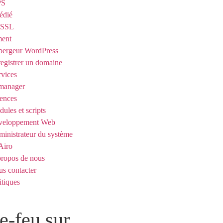
PS
édié
t SSL
ent
ergeur WordPress
egistrer un domaine
rvices
manager
ences
ules et scripts
veloppement Web
inistrateur du système
Airo
ropos de nous
s contacter
itiques
e-feu sur