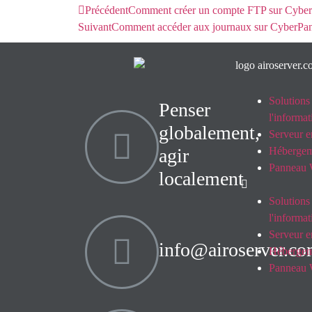
Précédent
Comment créer un compte FTP sur Cyber
Suivant
Comment accéder aux journaux sur CyberPan
Solutions
Penser
l'informa
globalement,
Serveur e
agir
Hébergem
Panneau 
localement
Solutions
l'informa
Serveur e
info@airoserver.c
Hébergem
Panneau 