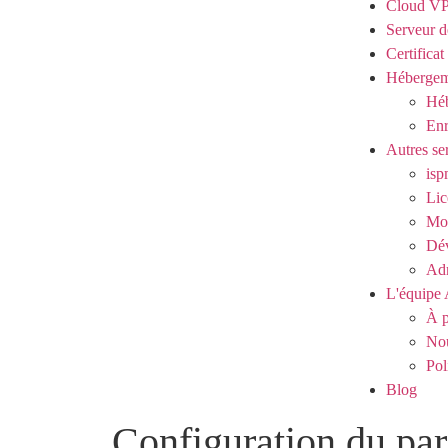
Cloud V
Serveur d
Certifica
Hébergem
Héb
Enr
Autres se
isp
Lic
Mod
Dé
Adm
L'équipe 
À p
Nou
Pol
Blog
Configuration du par