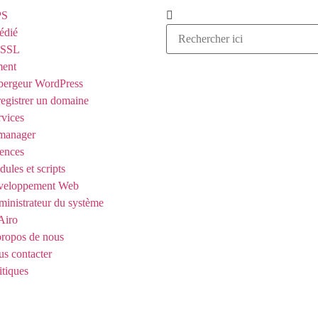
PS
édié
t SSL
ent
ergeur WordPress
egistrer un domaine
rvices
manager
ences
ules et scripts
veloppement Web
inistrateur du système
Airo
ropos de nous
s contacter
itiques