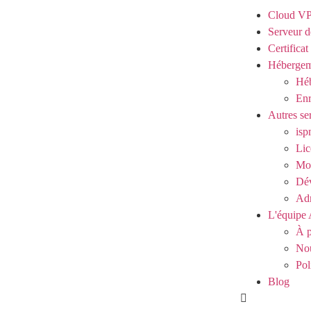
Cloud V
Serveur d
Certifica
Hébergem
Héb
Enr
Autres se
isp
Lic
Mod
Dé
Adm
L'équipe 
À p
Nou
Pol
Blog