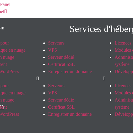
Panel
el
Services d'hébe
 pour
Serveurs
Licences
tique en nuage
VPS
Modules e
n nuage
Serveur dédié
Administr
ent
Certificat SSL
système
WordPress
Enregistrer un domaine
Dévelop
 pour
Serveurs
Licences
tique en nuage
VPS
Modules e
n nuage
Serveur dédié
Administr
om
ent
Certificat SSL
système
WordPress
Enregistrer un domaine
Dévelop