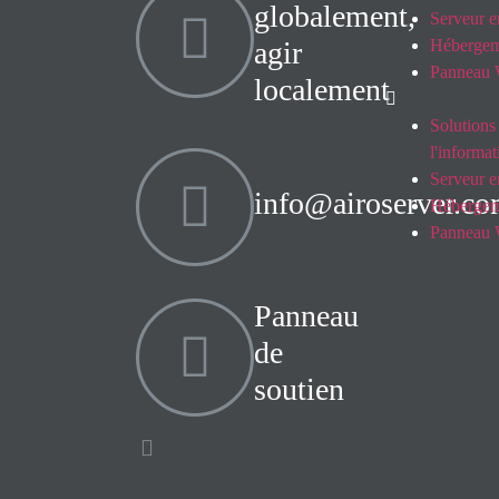
globalement,
Serveur e
agir
Hébergem
Panneau 
localement
Solutions
l'informa
Serveur e
info@airoserver.c
Hébergem
Panneau 
Panneau
de
soutien