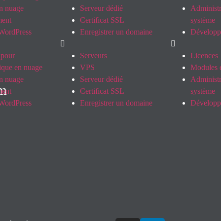
n nuage
Serveur dédié
Administr
ent
Certificat SSL
système
WordPress
Enregistrer un domaine
Dévelop
 pour
Serveurs
Licences
tique en nuage
VPS
Modules e
n nuage
Serveur dédié
Administr
om
ent
Certificat SSL
système
WordPress
Enregistrer un domaine
Dévelop