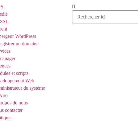
PS
édié
t SSL
ent
ergeur WordPress
egistrer un domaine
rvices
manager
ences
ules et scripts
veloppement Web
inistrateur du système
Airo
ropos de nous
s contacter
itiques