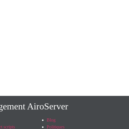
rgement AiroServer
Blog
t scripts
Politiques