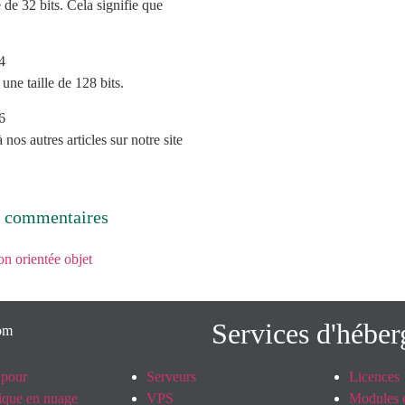
 de 32 bits. Cela signifie que
une taille de 128 bits.
 nos autres articles sur notre site
e commentaires
n orientée objet
Services d'hébe
 pour
Serveurs
Licences
tique en nuage
VPS
Modules e