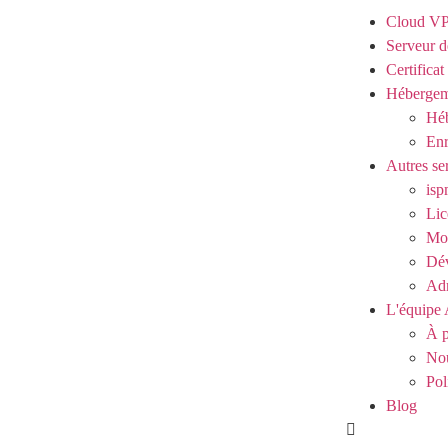
Cloud V
Serveur d
Certifica
Hébergem
Héb
Enr
Autres se
isp
Lic
Mod
Dé
Adm
L'équipe 
À p
Nou
Pol
Blog