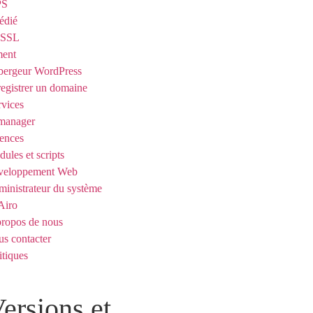
PS
édié
t SSL
ent
ergeur WordPress
egistrer un domaine
rvices
manager
ences
ules et scripts
veloppement Web
inistrateur du système
Airo
ropos de nous
s contacter
itiques
Versions et