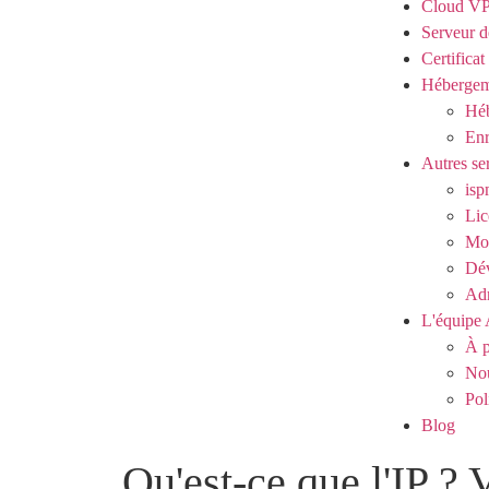
Cloud V
Serveur d
Certifica
Hébergem
Héb
Enr
Autres se
isp
Lic
Mod
Dé
Adm
L'équipe 
À p
Nou
Pol
Blog
Qu'est-ce que l'IP ? 