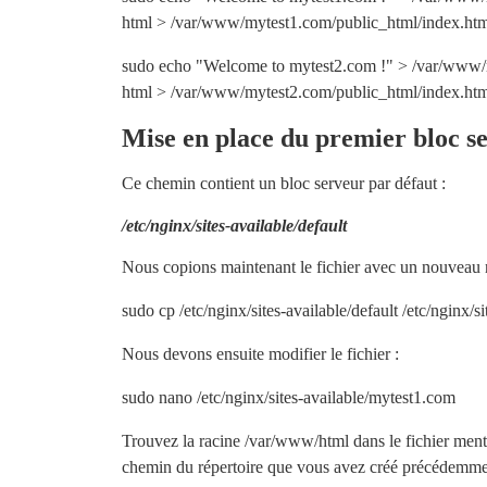
html > /var/www/mytest1.com/public_html/index.ht
sudo echo "Welcome to mytest2.com !" > /var/www/m
html > /var/www/mytest2.com/public_html/index.ht
Mise en place du premier bloc s
Ce chemin contient un bloc serveur par défaut :
/etc/nginx/sites-available/default
Nous copions maintenant le fichier avec un nouveau 
sudo cp /etc/nginx/sites-available/default /etc/nginx/
Nous devons ensuite modifier le fichier :
sudo nano /etc/nginx/sites-available/mytest1.com
Trouvez la racine /var/www/html dans le fichier ment
chemin du répertoire que vous avez créé précédemme