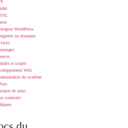
PS
édié
t SSL
ent
ergeur WordPress
egistrer un domaine
rvices
manager
ences
ules et scripts
veloppement Web
inistrateur du système
Airo
ropos de nous
s contacter
itiques
ocs du