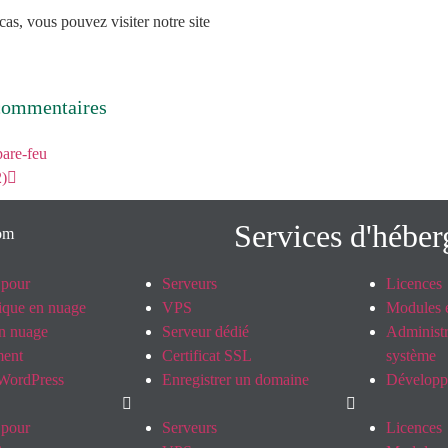
 cas, vous pouvez visiter notre site
commentaires
pare-feu
2)
Services d'hébe
 pour
Serveurs
Licences
tique en nuage
VPS
Modules e
n nuage
Serveur dédié
Administr
ent
Certificat SSL
système
WordPress
Enregistrer un domaine
Dévelop
 pour
Serveurs
Licences