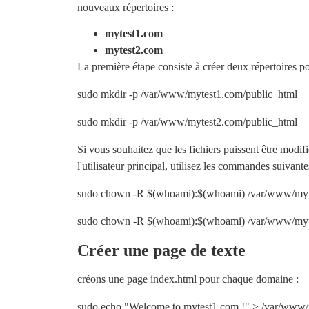
nouveaux répertoires :
mytest1.com
mytest2.com
La première étape consiste à créer deux répertoires 
sudo mkdir -p /var/www/mytest1.com/public_html
sudo mkdir -p /var/www/mytest2.com/public_html
Si vous souhaitez que les fichiers puissent être modifié
l'utilisateur principal, utilisez les commandes suivante
sudo chown -R $(whoami):$(whoami) /var/www/myt
sudo chown -R $(whoami):$(whoami) /var/www/myt
Créer une page de texte
créons une page index.html pour chaque domaine :
sudo echo "Welcome to mytest1.com !" > /var/www/m