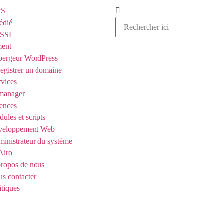
PS
édié
t SSL
ent
ergeur WordPress
egistrer un domaine
rvices
manager
ences
ules et scripts
veloppement Web
inistrateur du système
Airo
ropos de nous
s contacter
itiques