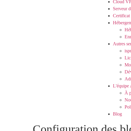
Cloud V
Serveur d
Certifica
Hébergem
Héb
Enr
Autres se
isp
Lic
Mod
Dé
Adm
L'équipe 
À p
Nou
Pol
Blog
Configuration des bl