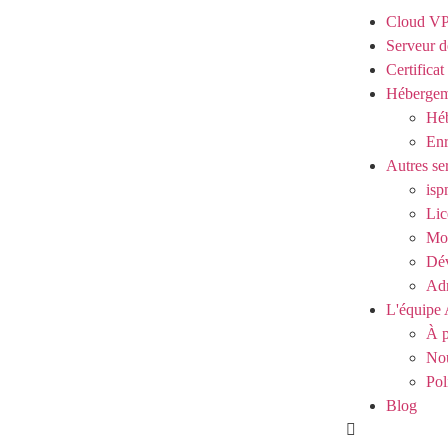
Cloud V
Serveur d
Certifica
Hébergem
Héb
Enr
Autres se
isp
Lic
Mod
Dé
Adm
L'équipe 
À p
Nou
Pol
Blog