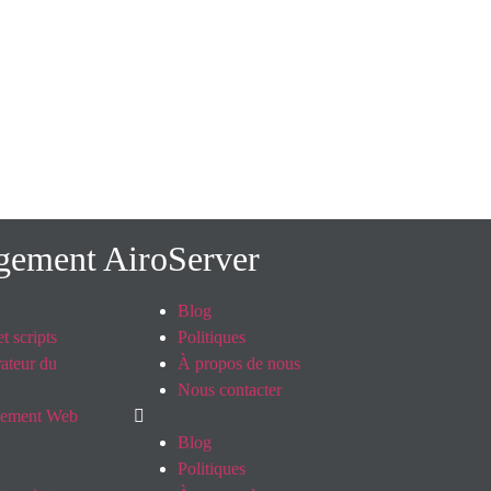
rgement AiroServer
Blog
t scripts
Politiques
ateur du
À propos de nous
Nous contacter
pement Web
Blog
Politiques