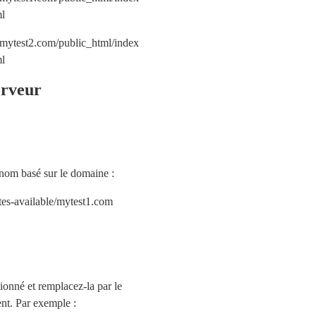
ml
ytest2.com/public_html/index 
ml
erveur
nom basé sur le domaine :
sites-available/mytest1.com
ionné et remplacez-la par le
nt. Par exemple :