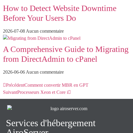
How to Detect Website Downtime
Before Your Users Do
2026-07-08
Aucun commentaire
A Comprehensive Guide to Migrating
from DirectAdmin to cPanel
2026-06-06
Aucun commentaire
Précédent
Comment convertir MBR en GPT
Suivant
Processeurs Xeon et Core i
Services d'hébergement
AiroServer