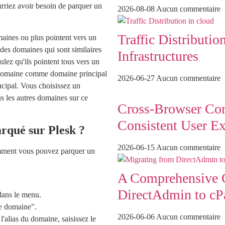
riez avoir besoin de parquer un
2026-08-08
Aucun commentaire
Traffic Distributi
aines ou plus pointent vers un
des domaines qui sont similaires
Infrastructures
ulez qu'ils pointent tous vers un
 un domaine comme domaine principal
2026-06-27
Aucun commentaire
ncipal. Vous choisissez un
 les autres domaines sur ce
Cross-Browser Comp
Consistent User Ex
rqué sur Plesk ?
2026-06-15
Aucun commentaire
omment vous pouvez parquer un
A Comprehensive G
DirectAdmin to cP
dans le menu.
de domaine".
2026-06-06
Aucun commentaire
'alias du domaine, saisissez le