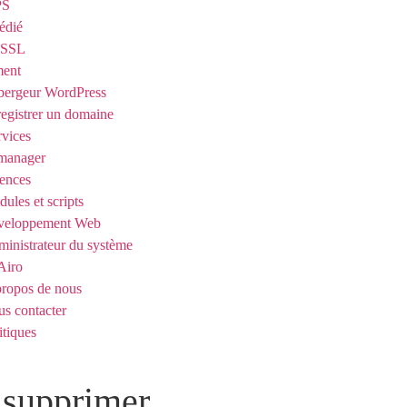
PS
édié
t SSL
ent
ergeur WordPress
egistrer un domaine
rvices
manager
ences
ules et scripts
veloppement Web
inistrateur du système
Airo
ropos de nous
s contacter
itiques
 supprimer