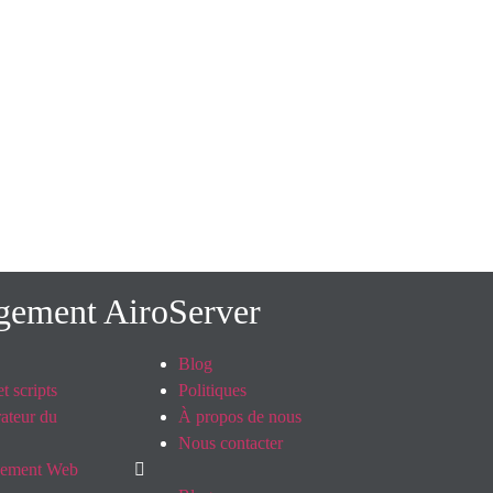
rgement AiroServer
Blog
t scripts
Politiques
ateur du
À propos de nous
Nous contacter
pement Web