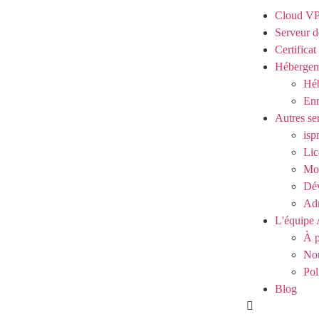
Cloud V
Serveur d
Certifica
Hébergem
Héb
Enr
Autres se
isp
Lic
Mod
Dé
Adm
L'équipe 
À p
Nou
Pol
Blog