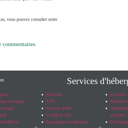
e cas, vous pouvez consulter notre
e commentaires
Services d'hébe
 pour
Serveurs
Licences
tique en nuage
VPS
Modules e
n nuage
Serveur dédié
Administr
ent
Certificat SSL
système
WordPress
Enregistrer un domaine
Dévelop