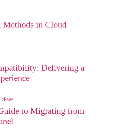
on Methods in Cloud
atibility: Delivering a
perience
uide to Migrating from
anel