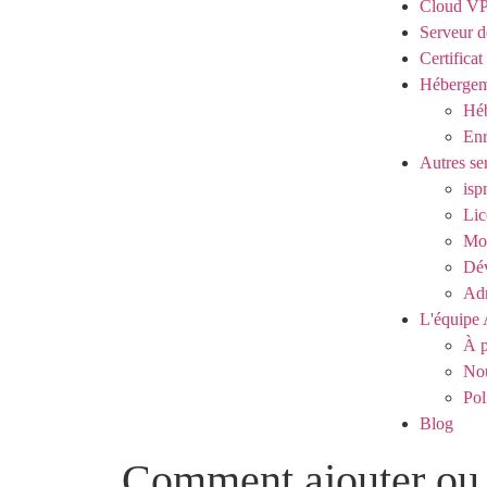
Cloud V
Serveur d
Certifica
Hébergem
Héb
Enr
Autres se
isp
Lic
Mod
Dé
Adm
L'équipe 
À p
Nou
Pol
Blog
Comment ajouter ou