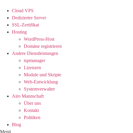
Zum
Inhalt
Cloud VPS
springen
Dedizierter Server
SSL-Zertifikat
Hosting
WordPress-Host
Domäne registrieren
Andere Dienstleistungen
ispmanager
Lizenzen
Module und Skripte
Web-Entwicklung
Systemverwalter
Airo Mannschaft
Über uns
Kontakt
Politiken
Blog
Menü