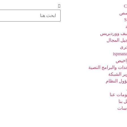
C
صص
ف ووردبريس
يل المجال
رى
ispman
راخيص
دات والبرامج النصية
ير الشبكة
ول النظام
ومات عنا
 بنا
سات