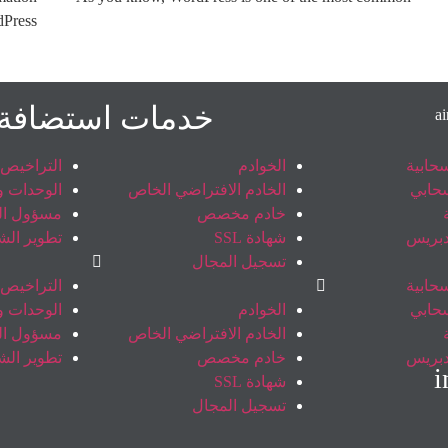
dPress
خدمات استضافة iroServer
سحابية
الخوادم
التراخيص
سحابي
الخادم الافتراضي الخاص
الوحدات وا
خادم مخصص
مسؤول ال
دبريس
شهادة SSL
تطوير الش
تسجيل المجال
سحابية
التراخيص
سحابي
الخوادم
الوحدات وا
الخادم الافتراضي الخاص
مسؤول ال
دبريس
خادم مخصص
تطوير الش
i
شهادة SSL
تسجيل المجال