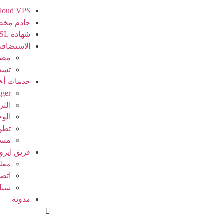
loud VPS
خادم مخ
شهادة SSL
الاستضافة
مضي
تسج
خدمات أخ
ager
الت
الوح
تطو
مسؤ
فريق ايرو
معل
اتصل
سيا
مدونة