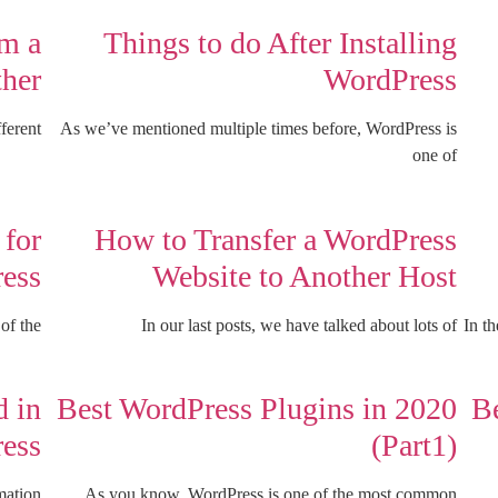
om a
Things to do After Installing
ther
WordPress
ferent
As we’ve mentioned multiple times before, WordPress is
one of
 for
How to Transfer a WordPress
ess
Website to Another Host
of the
In our last posts, we have talked about lots of
In t
 in
Best WordPress Plugins in 2020
Be
ess?
(Part1)
mation
As you know, WordPress is one of the most common