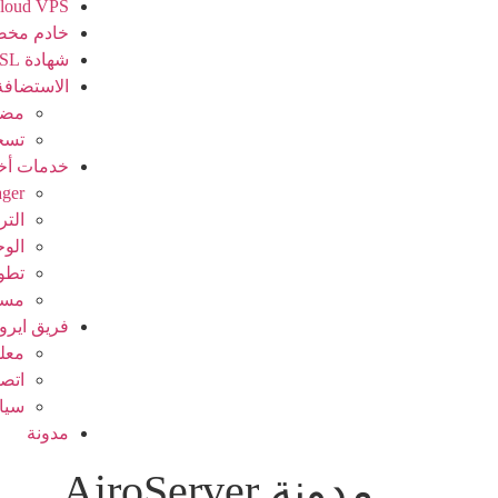
loud VPS
خادم مخ
شهادة SSL
الاستضافة
مضي
تسج
خدمات أخ
ager
الت
الوح
تطو
مسؤ
فريق ايرو
معل
اتصل
سيا
مدونة
مدونة AiroServer