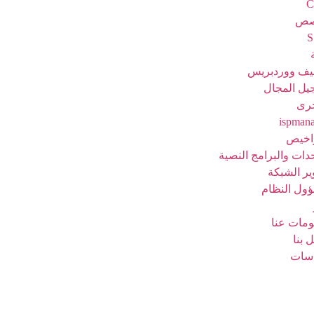
C
صص
ف ووردبريس
يل المجال
رى
ispman
راخيص
دات والبرامج النصية
ير الشبكة
ول النظام
ومات عنا
 بنا
سات