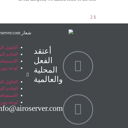
2
1
الحلول ال
أعتقد
الخادم ال
الفعل
الاستضافة
المحلية
لوحة وور
والعالمية
الحلول ال
الخادم ال
الاستضافة
لوحة وور
nfo@airoserver.com