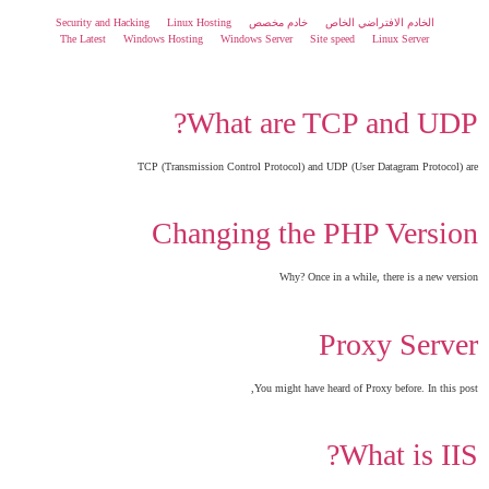
الخادم الافتراضي الخاص
خادم مخصص
Linux Hosting
Security and Hacking
The Latest
Windows Hosting
Windows Server
Site speed
Linux Server
What are TCP and UDP?
TCP (Transmission Control Protocol) and UDP (User Datagram Protocol) are
Changing the PHP Version
Why? Once in a while, there is a new version
Proxy Server
You might have heard of Proxy before. In this post,
What is IIS?