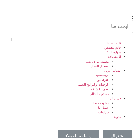
Cloud VPS
خادم مخصص
شهادة SSL
الاستضافة
مضيف ووردبريس
تسجيل المجال
خدمات أخرى
ispmanager
التراخيص
الوحدات والبرامج النصية
تطوير الشبكة
مسؤول النظام
فريق ايرو
معلومات عنا
اتصل بنا
سياسات
مدونة
اشتراك
منطقة العملاء